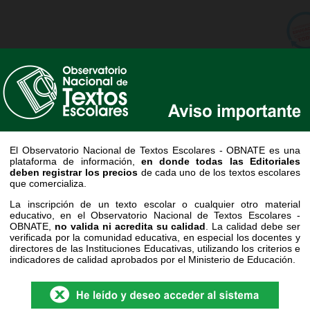
INICIO /
ENTIDADES
CRITERIOS
BÚSQUEDA
INFORMANTES
PEDAGÓGICOS
iterios pedagógicos e Indicadores de Calid
Niveles
Áreas curriculares
El Observatorio Nacional de Textos Escolares - OBNATE es una
plataforma de información,
en donde todas las Editoriales
cción actual:
deben registrar los precios
de cada uno de los textos escolares
que comercializa.
La inscripción de un texto escolar o cualquier otro material
educativo, en el Observatorio Nacional de Textos Escolares -
OBNATE,
no valida ni acredita su calidad
. La calidad debe ser
verificada por la comunidad educativa, en especial los docentes y
directores de las Instituciones Educativas, utilizando los criterios e
indicadores de calidad aprobados por el Ministerio de Educación.