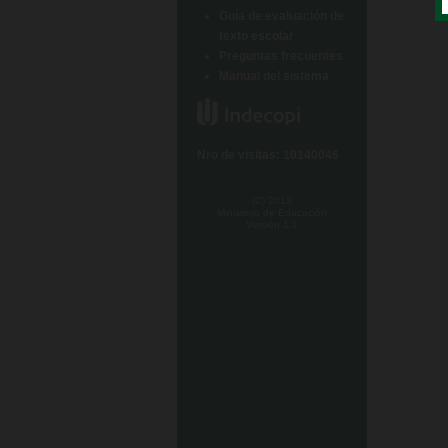
Guía de evaluación de
texto escolar
Preguntas frecuentes
Manual del sistema
Nro de visitas: 10140046
(C) 2013
Ministerio de Educación
Versión 1.1