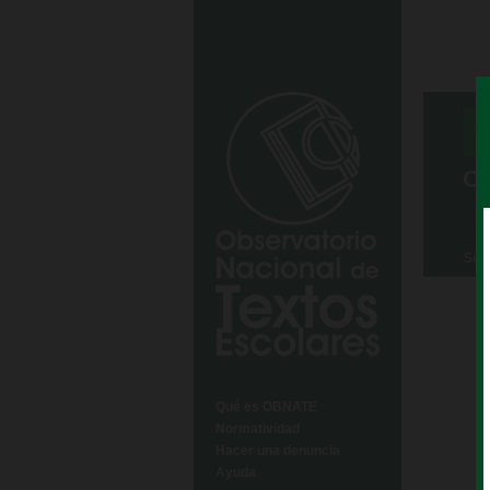
Cr
Sele
Qué es OBNATE
Normatividad
Hacer una denuncia
Ayuda