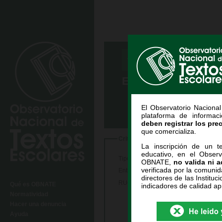
INICIO /
E
BÚSQUEDA
INF
Entidades Informan
El Observatorio Naciona
plataforma de informac
deben registrar los pre
que comercializa.
Criterios de búsqueda
La inscripción de un te
educativo, en el Observ
Tipo Entidad
OBNATE,
no valida ni a
verificada por la comunid
Entidad Informante
directores de las Instituci
RUC
Qué es OBNATE
indicadores de calidad ap
Normatividad
Hacer una denuncia
Ayuda