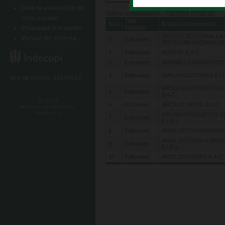
Guía de evaluación de
Última actualización : 7/8/2026 03:00:00
texto escolar
Tipo
Nro
Entidad Informante
Entidad
Preguntas frecuentes
"GRUPO EDITORIAL LA 
Manual del sistema
1
Editoriales
SOCIEDAD ANONIMA C
2
Editoriales
ADARVE S.A.C.
3
Editoriales
AMARELLO GRUPO EDIT
4
Editoriales
AMAUTA EDITORES E.I.R
Nro de visitas: 10144682
APOLO EDITORES COR
5
Editoriales
S.A.C.
(C) 2013
6
Editoriales
ARCA DE PAPEL S.A.C.
Ministerio de Educación
Versión 1.1
ARGOS PRODUCTOS ED
7
Editoriales
E.I.R.L.
8
Editoriales
ARIEL DISTRIBUIDORES 
ARIEL EDITORA Y DIST
9
Editoriales
E.I.R.L.
10
Editoriales
ARIEL EDITORES S.A.C.