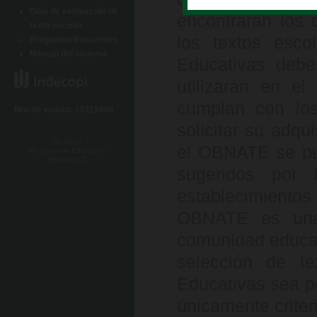
Guía de evaluación de
encontrarán los 
texto escolar
los textos esco
Preguntas frecuentes
Manual del sistema
Educativas deber
utilizarán en el
cumplan con los
Nro de visitas: 10119668
solicitar su adqu
(C) 2013
el OBNATE se pub
Ministerio de Educación
Versión 1.1
sugeridos por 
establecimiento
OBNATE es una 
comunidad educati
selección de te
Educativas sea p
únicamente criter