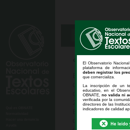
INICIO /
E
BÚSQUEDA
INF
¿Qué es OB
El Observatorio Naciona
plataforma de informac
deben registrar los pre
El OBNATE es el 
que comercializa.
de Textos Escola
La inscripción de un te
educativo, en el Observ
creado por la Le
OBNATE,
no valida ni a
verificada por la comunid
29839, cuya fi
directores de las Instituci
Qué es OBNATE
indicadores de calidad ap
Educativa inform
Normatividad
comercializan e
Hacer una denuncia
Ayuda
docentes, padre