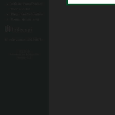
Guía de evaluación de
texto escolar
Preguntas frecuentes
Manual del sistema
Nro de visitas: 10140075
(C) 2013
Ministerio de Educación
Versión 1.1