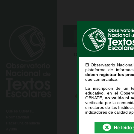
INICIO /
E
BÚSQUEDA
INF
Descargar guía de eval
El Observatorio Naciona
plataforma de informac
deben registrar los pre
que comercializa.
La inscripción de un te
educativo, en el Observ
OBNATE,
no valida ni a
verificada por la comunid
directores de las Instituci
Qué es OBNATE
indicadores de calidad ap
Normatividad
Hacer una denuncia
Ayuda